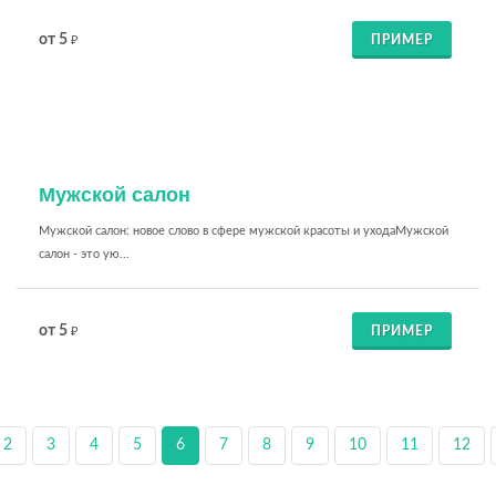
от 5
ПРИМЕР
₽
Мужской салон
Мужской салон: новое слово в сфере мужской красоты и уходаМужской
салон - это ую...
от 5
ПРИМЕР
₽
2
3
4
5
6
7
8
9
10
11
12