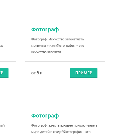
Фотограф
е
Фотограф: Искусство запечатлеть
нас
моменты жизниФотография – это
искусство запечатл...
от 5
ЕР
ПРИМЕР
₽
Фотограф
рый
Фотограф: захватывающее приключение в
мире детей и свадебФотография - это