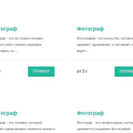
тограф
Фотограф
аф – это не только человек,
Фотография - это искусство, которо
ый умеет снимать красивые
удивляет, вдохновляет и заставляет 
афии, но ...
видет...
от 5
ПРИМЕР
ПРИМ
₽
₽
тограф
Фотограф
раф – это человек, который
Фотограф – это профессионал, кото
бен зафиксировать моменты жизни и
занимается созданием фотографий,