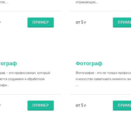
тле...
отражающих...
от 5
ПРИМЕР
ПРИМ
₽
₽
тограф
Фотограф
раф – это профессионал, который
Фотография - это не только професси
ается созданием и обработкой
и искусство захватывать моменты жи
афи...
...
от 5
ПРИМЕР
ПРИМ
₽
₽