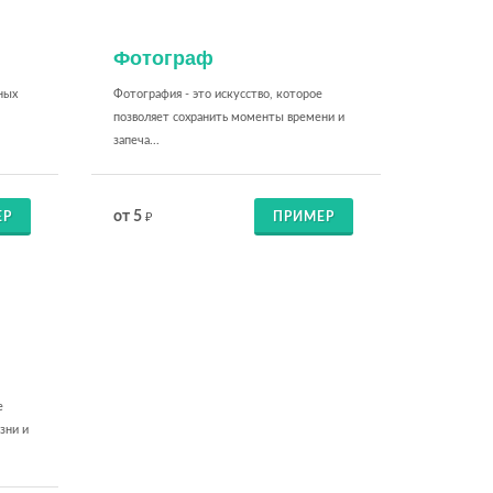
Фотограф
ных
Фотография - это искусство, которое
позволяет сохранить моменты времени и
запеча...
от 5
ЕР
ПРИМЕР
₽
е
зни и