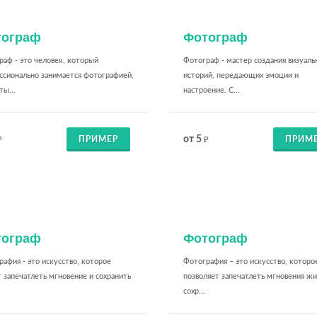
тограф
Фотограф
аф - это человек, который
Фотограф - мастер создания визуаль
ссионально занимается фотографией,
историй, передающих эмоции и
ты...
настроение. С...
от 5
ПРИМЕР
ПРИМ
₽
₽
тограф
Фотограф
афия - это искусство, которое
Фотография – это искусство, которо
 запечатлеть мгновение и сохранить
позволяет запечатлеть мгновения жи
сохр...