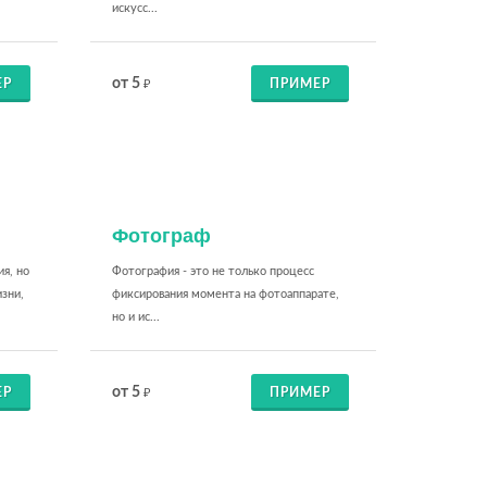
искусс...
от 5
ЕР
ПРИМЕР
₽
Фотограф
я, но
Фотография - это не только процесс
зни,
фиксирования момента на фотоаппарате,
но и ис...
от 5
ЕР
ПРИМЕР
₽