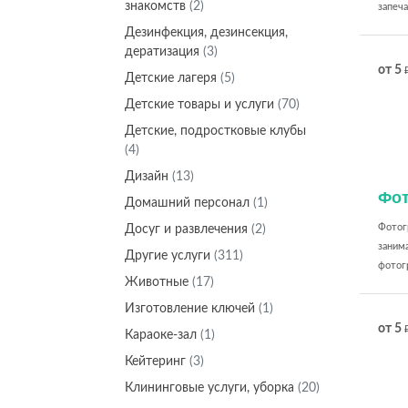
знакомств
(2)
запеча
Дeзинфекция, дeзинсекция,
дератизация
(3)
от 5
Детские лагеря
(5)
Детские товары и услуги
(70)
Детские, подростковые клубы
(4)
Дизайн
(13)
Фо
Домашний персонал
(1)
Фотог
Досуг и развлечения
(2)
заним
Другие услуги
(311)
фотогр
Животные
(17)
Изготовление ключей
(1)
от 5
Караоке-зал
(1)
Кейтеринг
(3)
Клининговые услуги, уборка
(20)