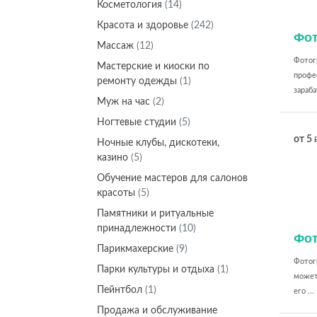
Косметология
(14)
Красота и здоровье
(242)
Фо
Массаж
(12)
Фотогр
Мастерские и киоски по
профе
ремонту одежды
(1)
зараба
Муж на час
(2)
Ногтевые студии
(5)
от 5
Ночные клубы, дискотеки,
казино
(5)
Обучение мастеров для салонов
красоты
(5)
Памятники и ритуальные
принадлежности
(10)
Фо
Парикмахерские
(9)
Фотогр
Парки культуры и отдыха
(1)
может
Пейнтбол
(1)
его ...
Продажа и обслуживание