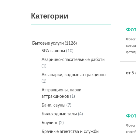
Категории
Фо
Фотогр
Бытовые услуги
(1126)
котор
SPA-салоны
(10)
фотогр
Аварийно-спасательные работы
(1)
от 5
Аквапарки, водные аттракционы
(1)
Аттракционы, парки
аттракционов
(1)
Бани, сауны
(7)
Бильярдные залы
(4)
Фо
Боулинг
(2)
Фотог
Брачные агентства и службы
спосо