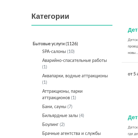
Категории
Дет
Детски
Бытовые услуги
(1126)
провод
SPA-салоны
(10)
новы..
Аварийно-спасательные работы
(1)
от 5
Аквапарки, водные аттракционы
(1)
Аттракционы, парки
аттракционов
(1)
Бани, сауны
(7)
Бильярдные залы
(4)
Дет
Боулинг
(2)
Детски
Брачные агентства и службы
где де