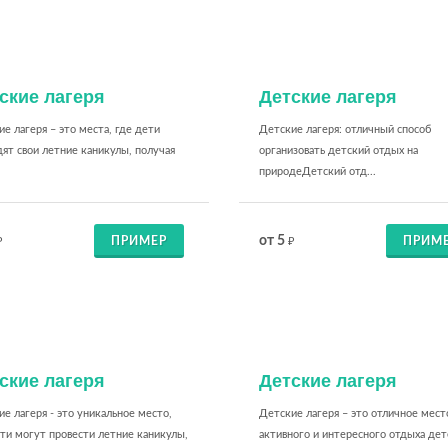
ские лагеря
Детские лагеря
е лагеря – это места, где дети
Детские лагеря: отличный способ
ят свои летние каникулы, получая
организовать детский отдых на
.
природеДетский отд...
от 5
ПРИМЕР
ПРИМ
₽
₽
ские лагеря
Детские лагеря
е лагеря - это уникальное место,
Детские лагеря – это отличное мест
ти могут провести летние каникулы,
активного и интересного отдыха дет