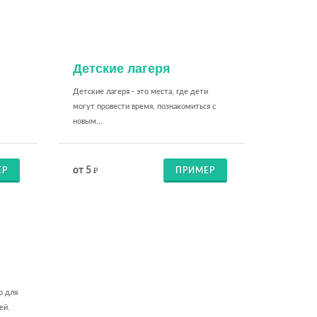
Детские лагеря
Детские лагеря - это места, где дети
могут провести время, познакомиться с
новым...
от 5
ЕР
ПРИМЕР
₽
о для
ей.