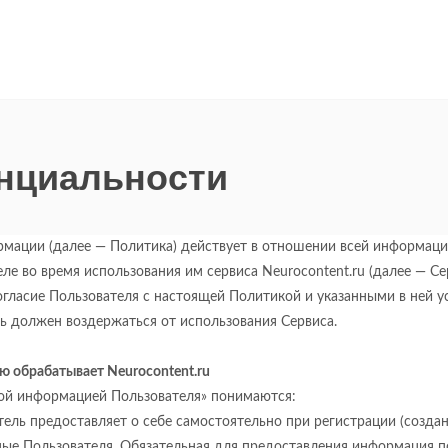
нциальности
ации (далее — Политика) действует в отношении всей информации,
е во время использования им сервиса Neurocontent.ru (далее — Се
огласие Пользователя с настоящей Политикой и указанными в ней 
ль должен воздержаться от использования Сервиса.
ю обрабатывает Neurocontent.ru
ной информацией Пользователя» понимаются:
ель предоставляет о себе самостоятельно при регистрации (создан
ные Пользователя. Обязательная для предоставления информация 