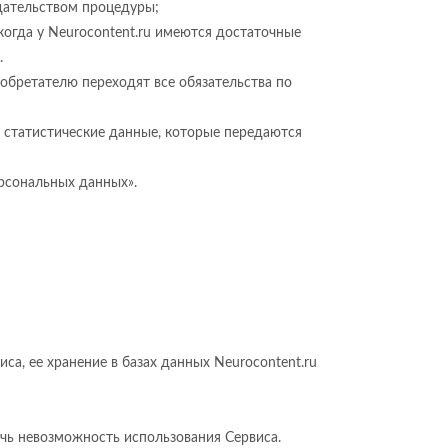
дательством процедуры;
 когда у Neurocontent.ru имеются достаточные
.
иобретателю переходят все обязательства по
е статистические данные, которые передаются
рсональных данных».
, ее хранение в базах данных Neurocontent.ru
ечь невозможность использования Сервиса.