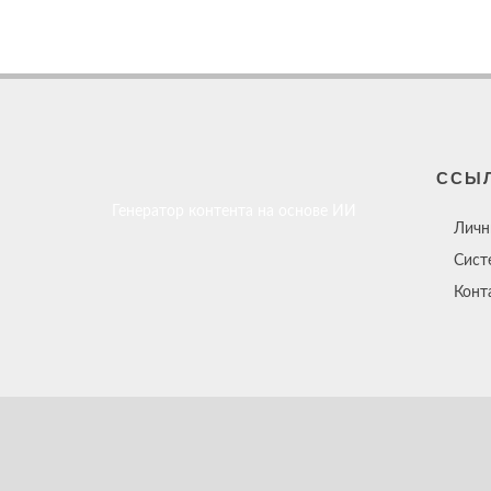
ССЫ
Генератор контента на основе ИИ
Личн
Сист
Конт