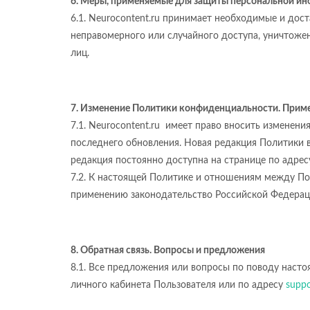
6. Меры, применяемые для защиты персональной и
6.1. Neurocontent.ru принимает необходимые и до
неправомерного или случайного доступа, уничтожен
лиц.
7. Изменение Политики конфиденциальности. Прим
7.1. Neurocontent.ru имеет право вносить изменен
последнего обновления. Новая редакция Политики 
редакция постоянно доступна на странице по адре
7.2. К настоящей Политике и отношениям между По
применению законодательство Российской Федерац
8. Обратная связь. Вопросы и предложения
8.1. Все предложения или вопросы по поводу наст
личного кабинета Пользователя или по адресу
suppo