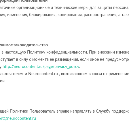
нформации Пользователей
статочные организационные и технические меры для защиты персон
ия, изменения, блокирования, копирования, распространения, а та
енимое законодательство
ия в настоящую Политику конфиденциальности. При внесении измене
вступает в силу с момента ее размещения, если иное не предусмот
су
http://neurocontent.ru/page/privacy_policy
.
льзователем и Neurocontent.ru , возникающим в связи с применен
ии.
оящей Политики Пользователь вправе направлять в Службу поддерж
rt@neurocontent.ru