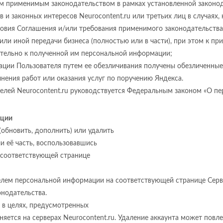
ым применимым законодательством в рамках установленной законо
в и законных интересов Neurocontent.ru или третьих лиц в случаях,
ловия Соглашения и/или требования применимого законодательства
 или иной передачи бизнеса (полностью или в части), при этом к пр
ельно к полученной им персональной информации;
мации Пользователя путем ее обезличивания получены обезличенны
нения работ или оказания услуг по поручению Яндекса.
телей Neurocontent.ru руководствуется Федеральным законом «О пе
ации
(обновить, дополнить) или удалить
 её часть, воспользовавшись
 соответствующей странице
лем персональной информации на соответствующей странице Сервиса
онодательства.
в целях, предусмотренных
яется на серверах Neurocontent.ru. Удаление аккаунта может повл