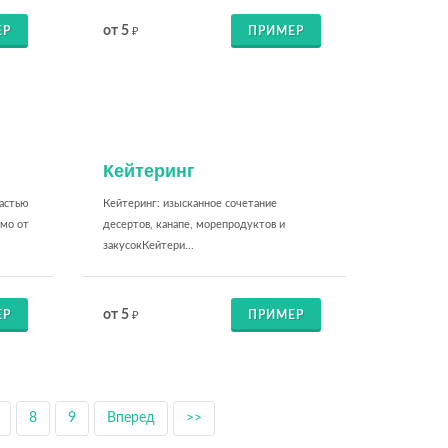
от 5
ЕР
ПРИМЕР
₽
Кейтеринг
частью
Кейтеринг: изысканное сочетание
имо от
десертов, канапе, морепродуктов и
закусокКейтери...
от 5
ЕР
ПРИМЕР
₽
8
9
Вперед
>>