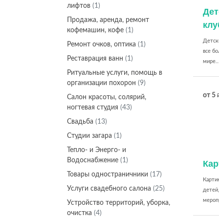
лифтов
(1)
Дет
Продажа, аренда, ремонт
кл
кофемашин, кофе
(1)
Детск
Ремонт очков, оптика
(1)
все б
Реставрация ванн
(1)
мире..
Ритуальные услуги, помощь в
организации похорон
(9)
от 5
Салон красоты, солярий,
ногтевая студия
(43)
Свадьба
(13)
Студии загара
(1)
Тепло- и Энерго- и
Водоснабжение
(1)
Кар
Товары одностраничники
(17)
Картин
Услуги свадебного салона
(25)
детей
меропр
Устройство территорий, уборка,
очистка
(4)