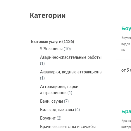
Категории
Боу
Боулин
Бытовые услуги
(1126)
видов 
SPA-салоны
(10)
на...
Аварийно-спасательные работы
(1)
от 5
Аквапарки, водные аттракционы
(1)
Аттракционы, парки
аттракционов
(1)
Бани, сауны
(7)
Бильярдные залы
(4)
Бра
Боулинг
(2)
Брачно
Брачные агентства и службы
котор