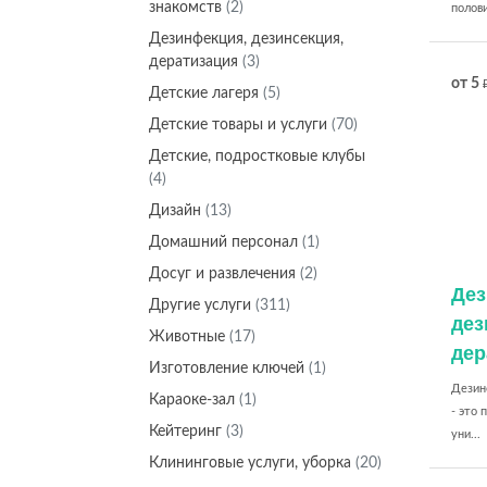
знакомств
(2)
полови
Дeзинфекция, дeзинсекция,
дератизация
(3)
от 5
Детские лагеря
(5)
Детские товары и услуги
(70)
Детские, подростковые клубы
(4)
Дизайн
(13)
Домашний персонал
(1)
Досуг и развлечения
(2)
Дeз
Другие услуги
(311)
дeз
Животные
(17)
дер
Изготовление ключей
(1)
Дезин
Караоке-зал
(1)
- это 
Кейтеринг
(3)
уни...
Клининговые услуги, уборка
(20)