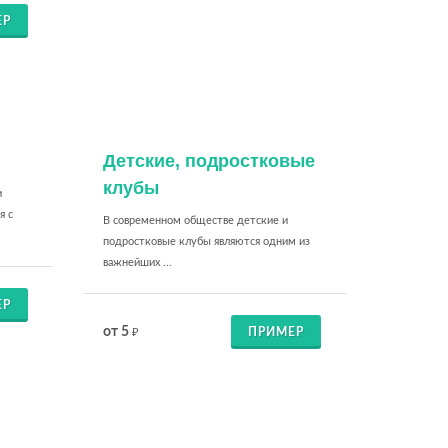
ЕР
Детские, подростковые
клубы
и
я с
В современном обществе детские и
подростковые клубы являются одним из
важнейших ...
ЕР
от 5
ПРИМЕР
₽