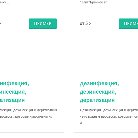
нку...
"Элит"Брачное аг...
от 5
ПРИМЕР
ПРИМ
₽
₽
инфекция,
Дeзинфекция,
инсекция,
дeзинсекция,
атизация
дератизация
фекция, дезинсекция и дератизация
Дезинфекция, дезинсекция и дерати
процессы, которые направлены на
- это важные процессы, которые по
и...