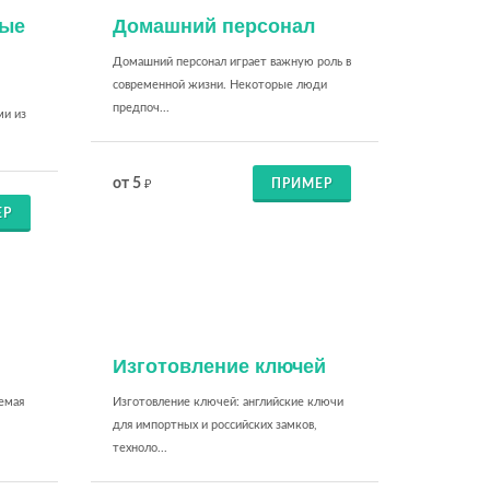
вые
Домашний персонал
Домашний персонал играет важную роль в
современной жизни. Некоторые люди
предпоч...
ми из
от 5
ПРИМЕР
₽
ЕР
Изготовление ключей
емая
Изготовление ключей: английские ключи
для импортных и российских замков,
техноло...