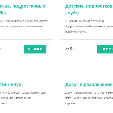
ские, подростковые
Детские, подростко
убы
клубы
ие и подростковые клубы становятся
В настоящее время детские и
олее популярными в современном
подростковые клубы являются одни
.
наиболее попул...
от 5
ПРИМЕР
ПРИМ
₽
₽
тинг-клуб
Досуг и развлечения
г-клуб: аренда трассы, картинг для
Досуг и развлечения – это неотъемл
, обучение и проведение
часть нашей жизни. Каждый человек
ияти...
стремит...