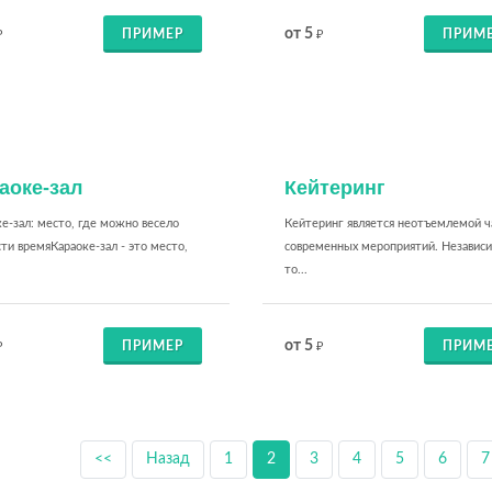
от 5
ПРИМЕР
ПРИМ
₽
₽
аоке-зал
Кейтеринг
е-зал: место, где можно весело
Кейтеринг является неотъемлемой 
ти времяКараоке-зал - это место,
современных мероприятий. Независ
то...
от 5
ПРИМЕР
ПРИМ
₽
₽
<<
Назад
1
2
3
4
5
6
7