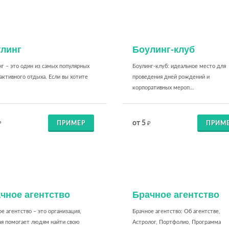
линг
Боулинг-клуб
г – это один из самых популярных
Боулинг-клуб: идеальное место для
активного отдыха. Если вы хотите
проведения дней рождений и
корпоративных мероп...
от 5
ПРИМЕР
ПРИМ
₽
₽
чное агентство
Брачное агентство
е агентство – это организация,
Брачное агентство: Об агентстве,
ая помогает людям найти свою
Астролог, Портфолио, Программа