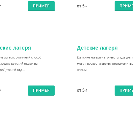
от 5
ПРИМЕР
ПРИМ
₽
₽
ские лагеря
Детские лагеря
е лагеря: отличный способ
Детские лагеря - это места, где дет
зовать детский отдых на
могут провести время, познакомитьс
еДетский отд...
новым...
от 5
ПРИМЕР
ПРИМ
₽
₽