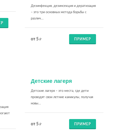
Дезинфекция, дезинсекция и дератизация
– это три основных метода борьбы с
различ...
ЕР
от 5
ПРИМЕР
₽
Детские лагеря
Детские лагеря – это места, где дети
проводят свои летние каникулы, получая
новы...
зация
могают
от 5
ПРИМЕР
₽