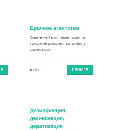
Брачное агентство
Современный ритм жизни и развитие
технологий затрудняют возможность
знакомства и...
от 5
ЕР
ПРИМЕР
₽
Дeзинфекция,
дeзинсекция,
дератизация