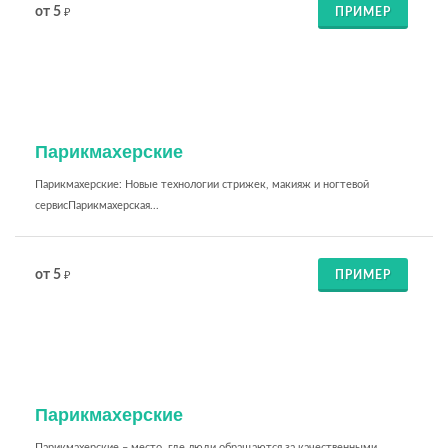
от 5
ПРИМЕР
₽
Парикмахерские
Парикмахерские: Новые технологии стрижек, макияж и ногтевой
сервисПарикмахерская...
от 5
ПРИМЕР
₽
Парикмахерские
Парикмахерские – место, где люди обращаются за качественными