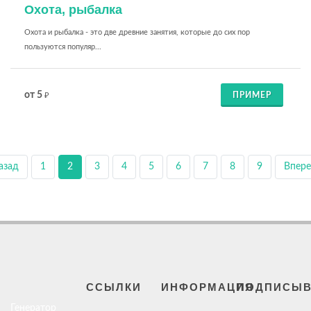
Охота, рыбалка
Охота и рыбалка - это две древние занятия, которые до сих пор
пользуются популяр...
от 5
ПРИМЕР
₽
азад
1
2
3
4
5
6
7
8
9
Впер
ССЫЛКИ
ИНФОРМАЦИЯ
ПОДПИСЫВ
Генератор