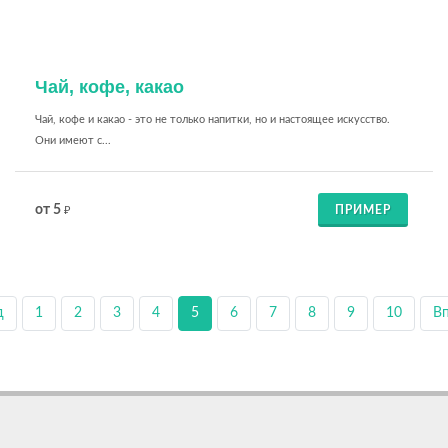
Чай, кофе, какао
Чай, кофе и какао - это не только напитки, но и настоящее искусство.
Они имеют с...
от 5
ПРИМЕР
₽
д
1
2
3
4
5
6
7
8
9
10
В