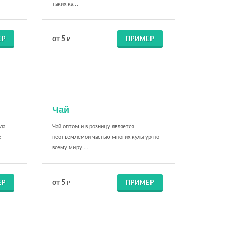
таких ка...
от 5
ЕР
ПРИМЕР
₽
Чай
ла
Чай оптом и в розницу является
е
неотъемлемой частью многих культур по
всему миру....
от 5
ЕР
ПРИМЕР
₽