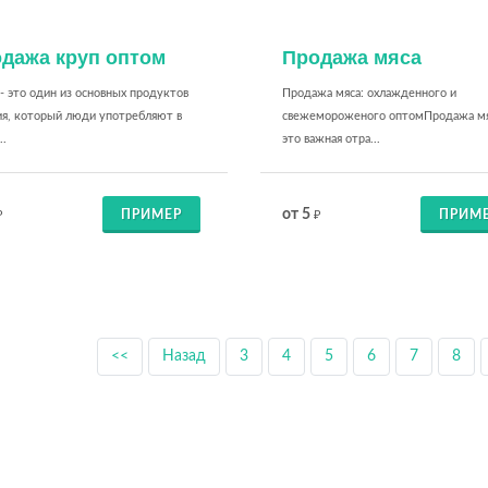
дажа круп оптом
Продажа мяса
- это один из основных продуктов
Продажа мяса: охлажденного и
ия, который люди употребляют в
свежемороженого оптомПродажа мя
..
это важная отра...
от 5
ПРИМЕР
ПРИМ
₽
₽
<<
Назад
3
4
5
6
7
8