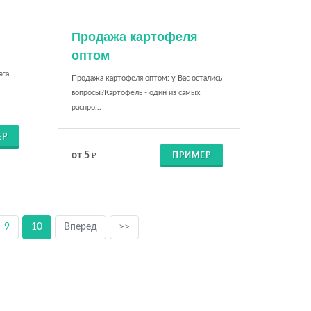
Продажа картофеля
оптом
са -
Продажа картофеля оптом: у Вас остались
вопросы?Картофель - один из самых
распро...
ЕР
от 5
ПРИМЕР
₽
9
10
Вперед
>>