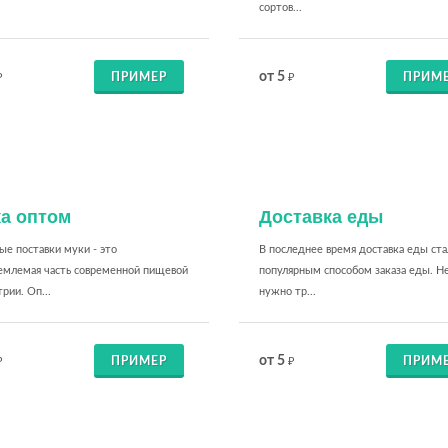
.
сортов...
от 5
ПРИМЕР
ПРИМ
₽
₽
а оптом
Доставка еды
е поставки муки - это
В последнее время доставка еды ста
емлемая часть современной пищевой
популярным способом заказа еды. Н
рии. Оп...
нужно тр...
от 5
ПРИМЕР
ПРИМ
₽
₽