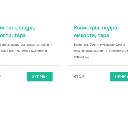
истры, ведра,
Канистры, ведра,
ости, тара
емкости, тара
 время канистры, ведра, емкости и
Канистры, бочки, мусорные баки и
грают важную роль в хранении и
пластиковые ящики - это несколько 
емкосте...
от 5
ПРИМЕР
ПРИМ
₽
₽