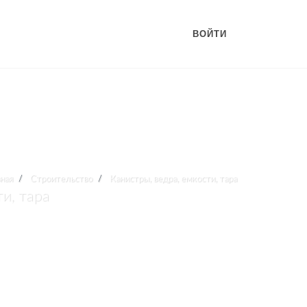
ВОЙТИ
вная
Строительство
Канистры, ведра, емкости, тара
и, тара