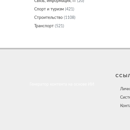
Связь, информация, IT
(20)
Спорт и туризм
(421)
Строительство
(1108)
Транспорт
(521)
ССЫ
Генератор контента на основе ИИ
Личн
Сист
Конт