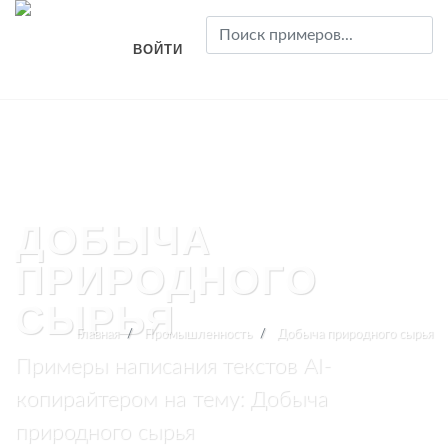
ВОЙТИ
ДОБЫЧА
ПРИРОДНОГО
СЫРЬЯ
Главная
Промышленность
Добыча природного сырья
Примеры написания текстов AI-
копирайтером на тему: Добыча
природного сырья