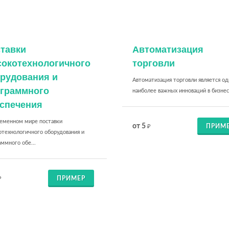
тавки
Автоматизация
окотехнологичного
торговли
рудования и
Автоматизация торговли является од
граммного
наиболее важных инноваций в бизнесе
спечения
ременном мире поставки
от 5
ПРИМ
₽
отехнологичного оборудования и
ммного обе...
ПРИМЕР
₽