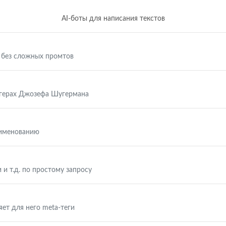
AI-боты для написания текстов
 без сложных промтов
ггерах Джозефа Шугермана
аименованию
 и т.д. по простому запросу
яет для него meta-теги