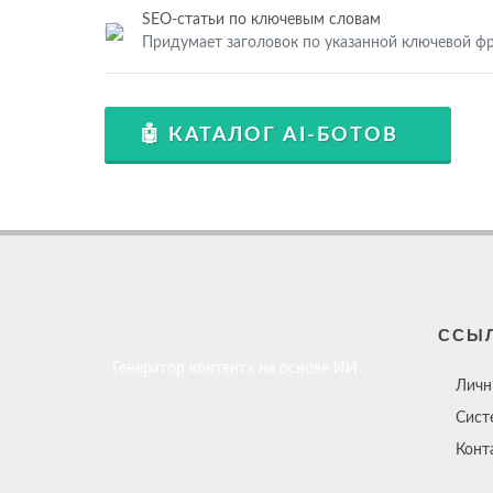
SEO-статьи по ключевым словам
Придумает заголовок по указанной ключевой фр
🤖 КАТАЛОГ AI-БОТОВ
ССЫ
Генератор контента на основе ИИ
Личн
Сист
Конт