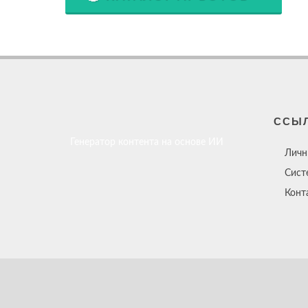
ССЫ
Генератор контента на основе ИИ
Личн
Сист
Конт