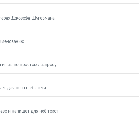
ггерах Джозефа Шугермана
аименованию
 и т.д. по простому запросу
яет для него meta-теги
азе и напишет для неё текст