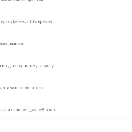
ггерах Джозефа Шугермана
аименованию
 и т.д. по простому запросу
яет для него meta-теги
азе и напишет для неё текст