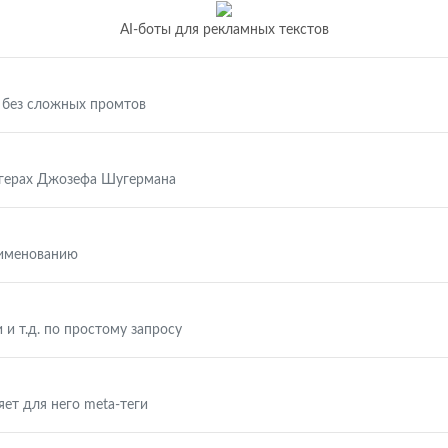
AI-боты для рекламных текстов
 без сложных промтов
ггерах Джозефа Шугермана
аименованию
 и т.д. по простому запросу
яет для него meta-теги