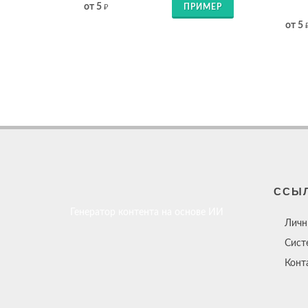
от 5
ПРИМЕР
₽
от 5
ССЫ
Генератор контента на основе ИИ
Личн
Сист
Конт