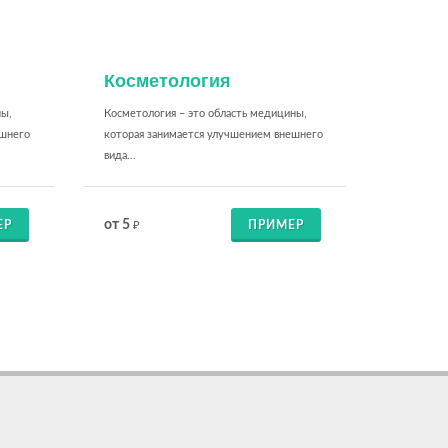
Косметология
ны,
Косметология – это область медицины,
ешнего
которая занимается улучшением внешнего
вида...
от 5
ЕР
ПРИМЕР
₽