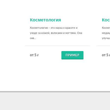
Косметология
Кос
Косметология – это наука о красоте и
Космет
уходе за кожей, волосами и ногтями. Она
медиц
охв...
улучш.
от 5
от 5
ПРИМЕР
₽