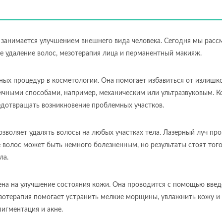
 занимается улучшением внешнего вида человека. Сегодня мы расс
ое удаление волос, мезотерапия лица и перманентный макияж.
ных процедур в косметологии. Она помогает избавиться от излишк
ичными способами, например, механическим или ультразвуковым. 
едотвращать возникновение проблемных участков.
озволяет удалять волосы на любых участках тела. Лазерный луч про
 волос может быть немного болезненным, но результаты стоят тог
ла.
ена на улучшение состояния кожи. Она проводится с помощью введ
отерапия помогает устранить мелкие морщины, увлажнить кожу и 
игментация и акне.