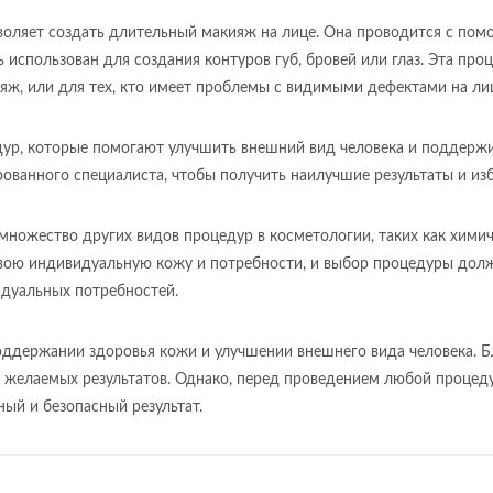
воляет создать длительный макияж на лице. Она проводится с по
использован для создания контуров губ, бровей или глаз. Эта проц
яж, или для тех, кто имеет проблемы с видимыми дефектами на ли
ур, которые помогают улучшить внешний вид человека и поддержив
ованного специалиста, чтобы получить наилучшие результаты и и
ожество других видов процедур в косметологии, таких как химичес
свою индивидуальную кожу и потребности, и выбор процедуры долж
дуальных потребностей.
поддержании здоровья кожи и улучшении внешнего вида человека.
чь желаемых результатов. Однако, перед проведением любой проце
ый и безопасный результат.