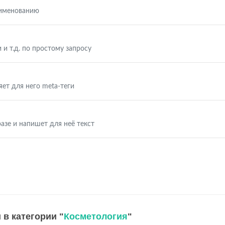
аименованию
 и т.д. по простому запросу
яет для него meta-теги
азе и напишет для неё текст
 в категории "
Косметология
"