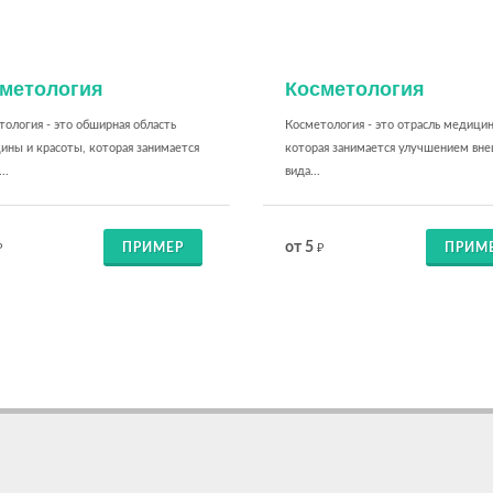
метология
Косметология
ология - это обширная область
Косметология - это отрасль медици
ины и красоты, которая занимается
которая занимается улучшением вн
..
вида...
от 5
ПРИМЕР
ПРИМ
₽
₽