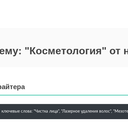
тему: "Косметология" от 
райтера
ключевые слова: "Чистка лица", "Лазерное удаления волос", "Мезо