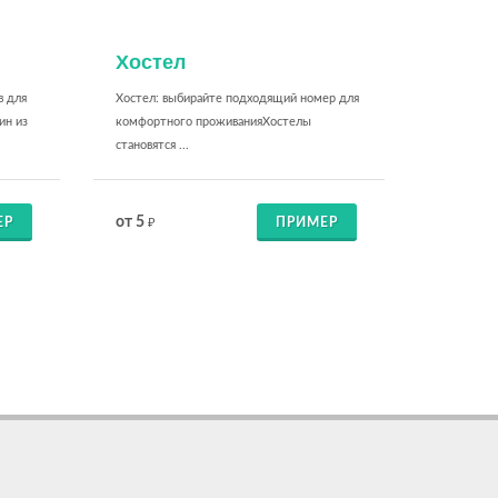
Хостел
в для
Хостел: выбирайте подходящий номер для
ин из
комфортного проживанияХостелы
становятся ...
от 5
ЕР
ПРИМЕР
₽