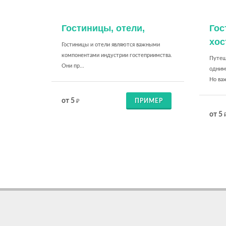
Гостиницы, отели,
Гос
хос
Гостиницы и отели являются важными
компонентами индустрии гостеприимства.
Путеше
Они пр...
одним
Но важ
от 5
ПРИМЕР
₽
от 5