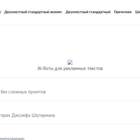
й
Двухместный стандартный эконом
Двухместный стандартный
Прачечная
Ше
AI-боты для рекламных текстов
 без сложных промтов
ггерах Джозефа Шугермана
аименованию