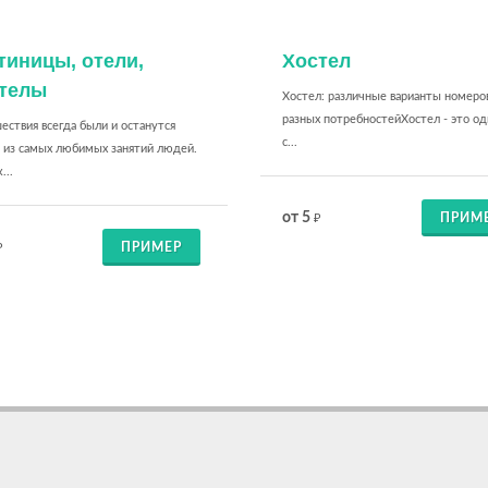
тиницы, отели,
Хостел
телы
Хостел: различные варианты номеро
разных потребностейХостел - это од
ствия всегда были и останутся
с...
 из самых любимых занятий людей.
...
от 5
ПРИМ
₽
ПРИМЕР
₽