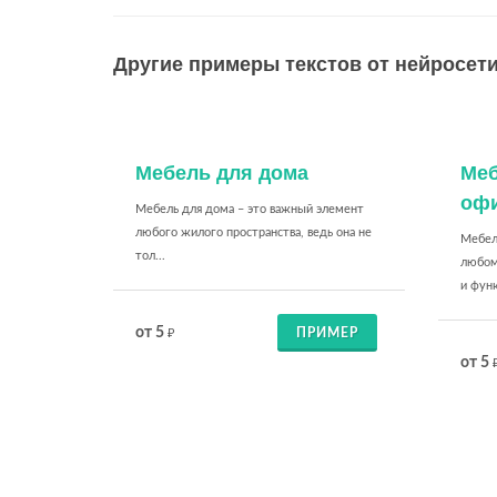
Другие примеры текстов от нейросети
Мебель для дома
Меб
оф
Мебель для дома – это важный элемент
любого жилого пространства, ведь она не
Мебел
тол...
любом
и функ
от 5
ПРИМЕР
₽
от 5