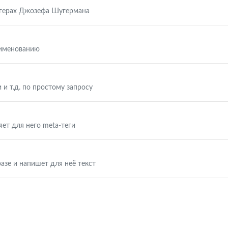
ггерах Джозефа Шугермана
аименованию
 и т.д. по простому запросу
яет для него meta-теги
азе и напишет для неё текст