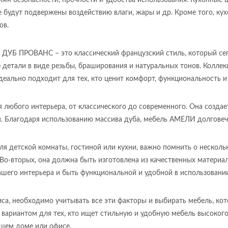
ям безопасности, прочности и удобства использования. Кухонные 
е будут подвержены воздействию влаги, жары и др. Кроме того, ку
ов.
 ДУБ ПРОВАНС – это классический французский стиль, который сег
е детали в виде резьбы, браширования и натуральных тонов. Колле
деально подходит для тех, кто ценит комфорт, функциональность и 
юбого интерьера, от классического до современного. Она создае
. Благодаря использованию массива дуба, мебель АМЕЛИ долговечна
для детской комнаты, гостиной или кухни, важно помнить о нескол
о-вторых, она должна быть изготовлена из качественных материал
ашего интерьера и быть функциональной и удобной в использовании
са, необходимо учитывать все эти факторы и выбирать мебель, ко
риантом для тех, кто ищет стильную и удобную мебель высокого 
ашем доме или офисе.