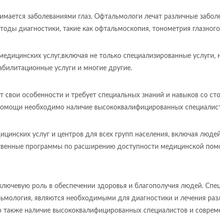
мается заболеваниями глаз. Офтальмологи лечат различные заболев
тоды диагностики, такие как офтальмоскопия, тонометрия глазного
едицинских услуг,включая не только специализированные услуги,
абилитационные услуги и многие другие.
 свои особенности и требует специальных знаний и навыков со ст
помощи необходимо наличие высококвалифицированных специалист
дицинских услуг и центров для всех групп населения, включая люд
рственные программы по расширению доступности медицинской пом
ключевую роль в обеспечении здоровья и благополучия людей. Спец
льмология, являются необходимыми для диагностики и лечения раз
 также наличие высококвалифицированных специалистов и совреме