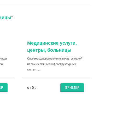
ьницы
"
,
Медицинские услуги,
центры, больницы
ьницы
Система здравоохранения является одной
ей
из самых важных инфраструктурных
систем, ...
от 5
ЕР
ПРИМЕР
₽