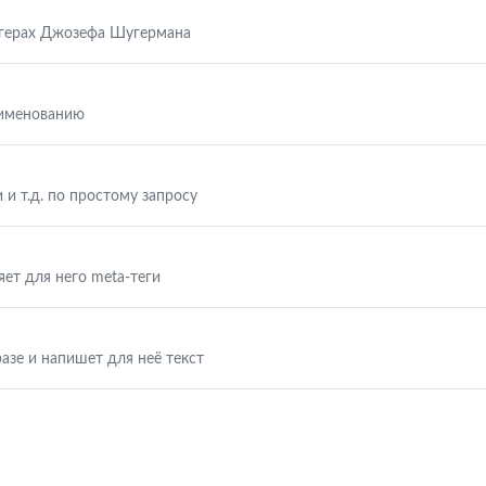
ггерах Джозефа Шугермана
аименованию
 и т.д. по простому запросу
яет для него meta-теги
азе и напишет для неё текст