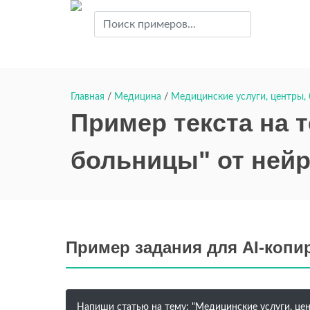
Главная
/
Медицина
/
Медицинские услуги, центры,
Пример текста на 
больницы" от ней
Пример задания для AI-копи
Напиши статью на тему: "Медицинские услуги, цен