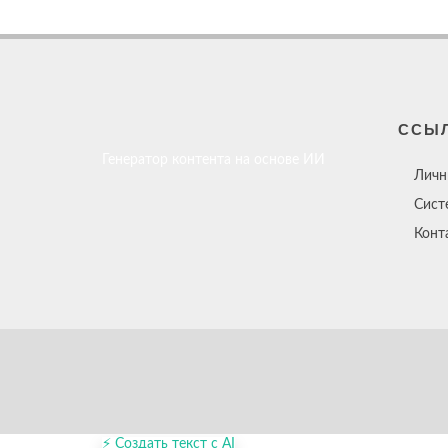
ССЫ
Генератор контента на основе ИИ
Личн
Сист
Конт
⚡ Создать текст с AI