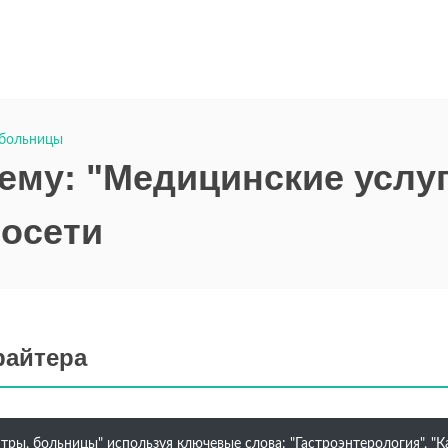
 больницы
тему: "Медицинские услуг
росети
райтера
тры, больницы" используя ключевые слова: "Гастроэнтерология", "К