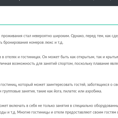
я проживания стал невероятно широким. Однако, перед тем, как сд
ть бронирования номеров люкс и т.д.
в в отелях и гостиницах. Он может быть как открытым, так и крыты
отличная возможность для занятий спортом, поскольку плавание явл
 гостиниц, который может заинтересовать гостей, заботящихся о с
 групповые занятия, такие как йога, пилатес или аэробика.
жет включать в себя не только занятия в специально оборудованны
оды и т.д. Многие гостиницы и отели предоставляют своим гостям