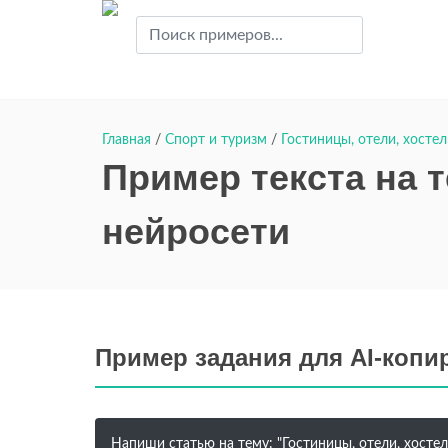
Главная
/
Спорт и туризм
/
Гостиницы, отели, хосте
Пример текста на т
нейросети
Пример задания для AI-копи
Напиши статью на тему: "Гостиницы, отели, хостел