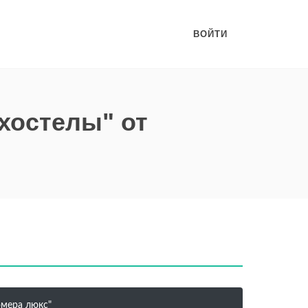
ВОЙТИ
 хостелы" от
омера люкс"