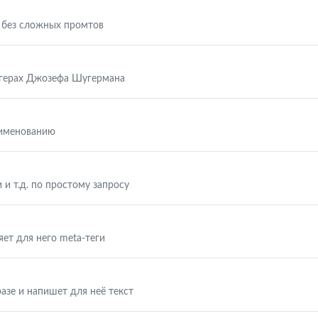
 без сложных промтов
ггерах Джозефа Шугермана
аименованию
 и т.д. по простому запросу
яет для него meta-теги
азе и напишет для неё текст