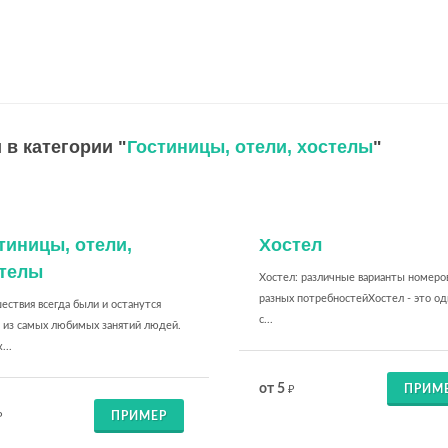
 в категории "
Гостиницы, отели, хостелы
"
тиницы, отели,
Хостел
телы
Хостел: различные варианты номеро
разных потребностейХостел - это од
ствия всегда были и останутся
с...
 из самых любимых занятий людей.
...
от 5
ПРИМ
₽
ПРИМЕР
₽