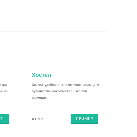
Хостел
в для
Хостел: удобное и экономичное жилье для
ин из
путешественниковХостел - это тип
размеще...
от 5
ЕР
ПРИМЕР
₽