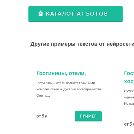
🤖 КАТАЛОГ AI-БОТОВ
Другие примеры текстов от нейросети
Гостиницы, отели,
Гос
хос
Гостиницы и отели являются важными
компонентами индустрии гостеприимства.
Путеше
Они пр...
одним
Но важ
от 5
ПРИМЕР
₽
от 5