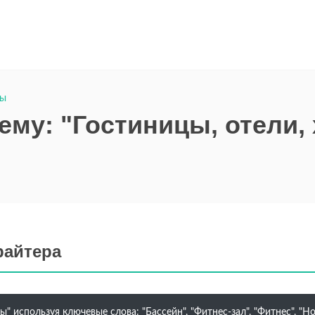
лы
ему: "Гостиницы, отели,
райтера
ы" используя ключевые слова: "Бассейн", "Фитнес-зал", "Фитнес", "Н