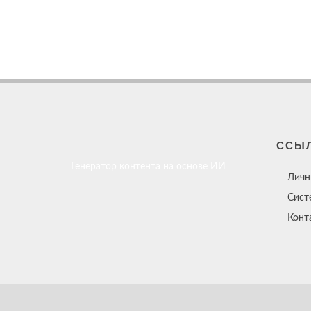
ССЫ
Генератор контента на основе ИИ
Личн
Сист
Конт