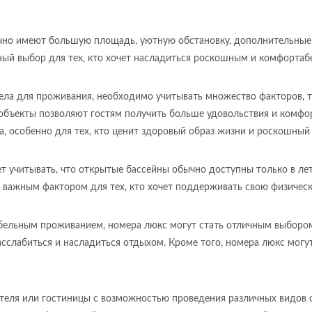
но имеют большую площадь, уютную обстановку, дополнительные уд
чный выбор для тех, кто хочет насладиться роскошным и комфорта
ела для проживания, необходимо учитывать множество факторов, та
объекты позволяют гостям получить больше удовольствия и комфор
, особенно для тех, кто ценит здоровый образ жизни и роскошный
т учитывать, что открытые бассейны обычно доступны только в ле
ь важным фактором для тех, кто хочет поддерживать свою физичес
бельным проживанием, номера люкс могут стать отличным выбором
расслабиться и насладиться отдыхом. Кроме того, номера люкс мог
отеля или гостиницы с возможностью проведения различных видов 