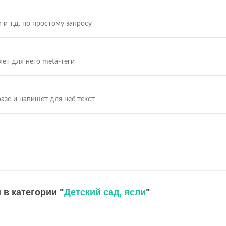
 и т.д. по простому запросу
яет для него meta-теги
азе и напишет для неё текст
 в категории "
Детский сад, ясли
"