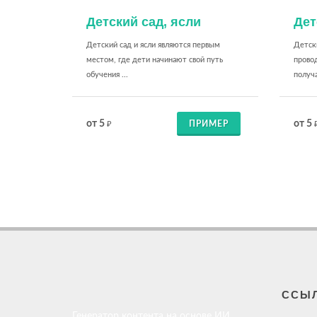
Детский сад, ясли
Дет
Детский сад и ясли являются первым
Детски
местом, где дети начинают свой путь
прово
обучения ...
получа
от 5
от 5
ПРИМЕР
₽
ССЫ
Генератор контента на основе ИИ