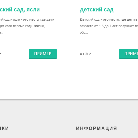
ский сад, ясли
Детский сад
й сад и ясли - это места, где дети
Детский сад – это место, где дети в
дят свои первые годы жизни,
возрасте от 1,5 до 7 лет получают п
...
обр...
от 5
ПРИМЕР
ПРИМ
₽
₽
ЛКИ
ИНФОРМАЦИЯ