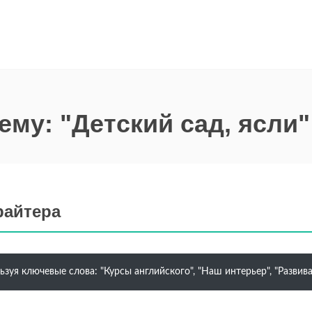
ему: "Детский сад, ясли"
райтера
ьзуя ключевые слова: "Курсы английского", "Наш интерьер", "Разв