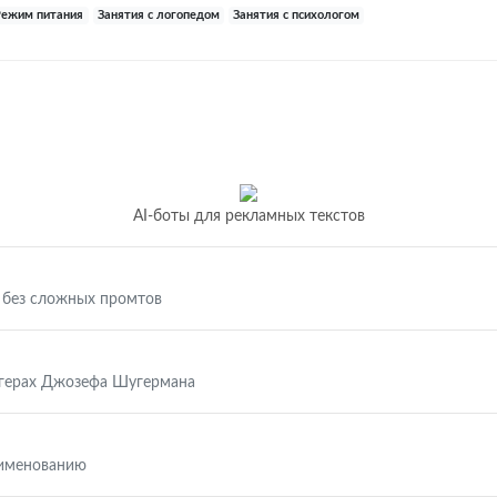
Режим питания
Занятия с логопедом
Занятия с психологом
AI-боты для рекламных текстов
 без сложных промтов
ггерах Джозефа Шугермана
аименованию