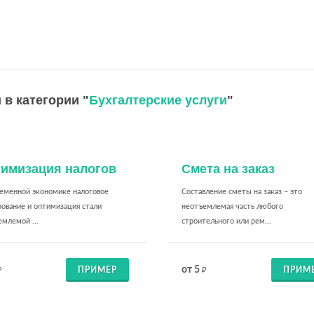
 в категории "
Бухгалтерские услуги
"
имизация налогов
Смета на заказ
ременной экономике налоговое
Составление сметы на заказ – это
ование и оптимизация стали
неотъемлемая часть любого
млемой ...
строительного или рем...
от 5
ПРИМЕР
ПРИМ
₽
₽