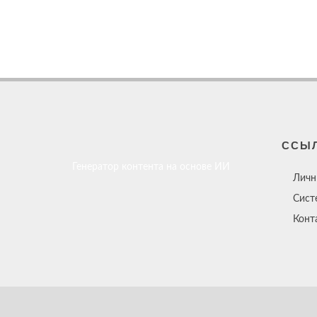
ССЫ
Генератор контента на основе ИИ
Личн
Сист
Конт