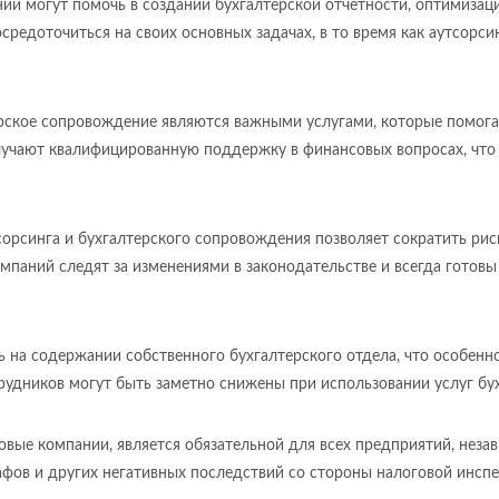
нии могут помочь в создании бухгалтерской отчетности, оптимиза
осредоточиться на своих основных задачах, в то время как аутсорс
терское сопровождение являются важными услугами, которые помога
лучают квалифицированную поддержку в финансовых вопросах, что
тсорсинга и бухгалтерского сопровождения позволяет сократить ри
паний следят за изменениями в законодательстве и всегда готов
ь на содержании собственного бухгалтерского отдела, что особенн
трудников могут быть заметно снижены при использовании услуг бух
вые компании, является обязательной для всех предприятий, неза
фов и других негативных последствий со стороны налоговой инспе