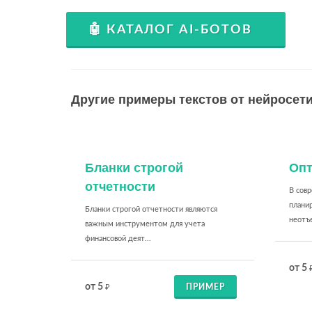
🤖 КАТАЛОГ AI-БОТОВ
Другие примеры текстов от нейросети
Бланки строгой
Опт
отчетности
В сов
планир
Бланки строгой отчетности являются
неотъе
важным инструментом для учета
финансовой деят...
от 5
от 5
ПРИМЕР
₽