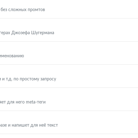
 без сложных промтов
ггерах Джозефа Шугермана
аименованию
 и т.д. по простому запросу
яет для него meta-теги
азе и напишет для неё текст