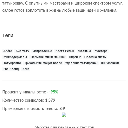
татуировку. С опытными мастерами и широким спектром услуг,
салон готов воплотить в жизнь любые ваши идеи и желания.
Теги
Andre
Био-тату
Исправление
Костя Репин
Малявка
Мастера
Микродермалы
Перманентный макияж
Пирсинг
Полезно знать
Татуировки
Трихопигментация волос
Удаление татуировок
Ян Вазовски
Ева Блонд
Zoro
Процент уникальности:
~ 95%
Количество символов:
1 579
Примерная стоимость текста:
8 ₽
AI-боты для рекламных текстов