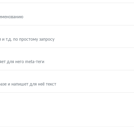
аименованию
 и т.д. по простому запросу
яет для него meta-теги
азе и напишет для неё текст