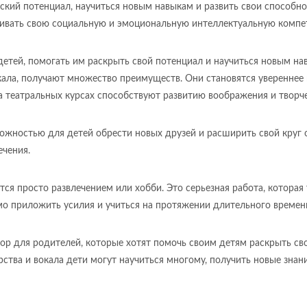
ский потенциал, научиться новым навыкам и развить свои способнос
азвивать свою социальную и эмоциональную интеллектуальную компе
детей, помогать им раскрыть свой потенциал и научиться новым на
окала, получают множество преимуществ. Они становятся увереннее
 на театральных курсах способствуют развитию воображения и твор
можностью для детей обрести новых друзей и расширить свой круг 
ечения.
ся просто развлечением или хобби. Это серьезная работа, которая 
мо приложить усилия и учиться на протяжении длительного времен
бор для родителей, которые хотят помочь своим детям раскрыть св
рства и вокала дети могут научиться многому, получить новые знан