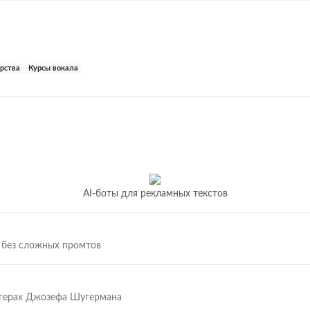
ерства
Курсы вокала
AI-боты для рекламных текстов
 без сложных промтов
ггерах Джозефа Шугермана