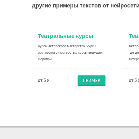
Другие примеры текстов от нейросети
Театральные курсы
Теа
Курсы актерского мастерства, курсы
Актерс
ораторского мастерства, курсы ведущих
где де
меропри...
актерс
от 5
от 5
ПРИМЕР
₽