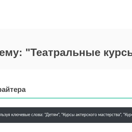
тему: "Театральные курс
райтера
ьзуя ключевые слова: "Детям", "Курсы актерского мастерства", "Кур