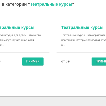
 в категории "
Театральные курсы
"
тральные курсы
Театральные курсы
кая студия для детей - это место,
Театральные курсы – это образоват
ти могут научиться основам
программы, которые позволяют сту
к...
р...
от 5
ПРИМЕР
ПРИМ
₽
₽