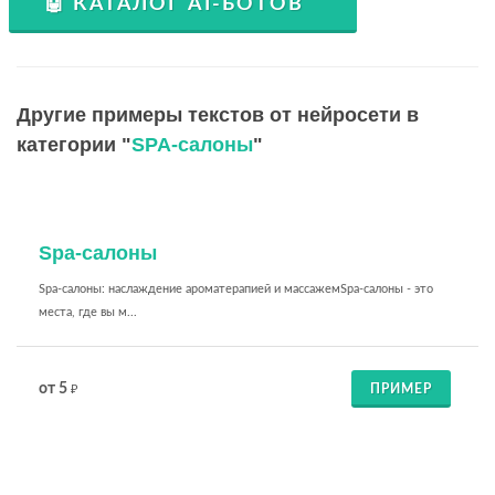
🤖 КАТАЛОГ AI-БОТОВ
Другие примеры текстов от нейросети в
категории "
SPA-салоны
"
Spa-салоны
Spa-салоны: наслаждение ароматерапией и массажемSpa-салоны - это
места, где вы м...
от 5
ПРИМЕР
₽