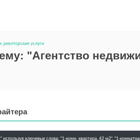
, риелторские услуги
тему: "Агентство недвиж
райтера
используя ключевые слова: "1-комн. квартира, 42 м2", "1-комнатная"