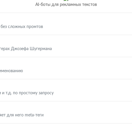
AI-боты для рекламных текстов
 без сложных промтов
ггерах Джозефа Шугермана
аименованию
 и т.д. по простому запросу
яет для него meta-теги