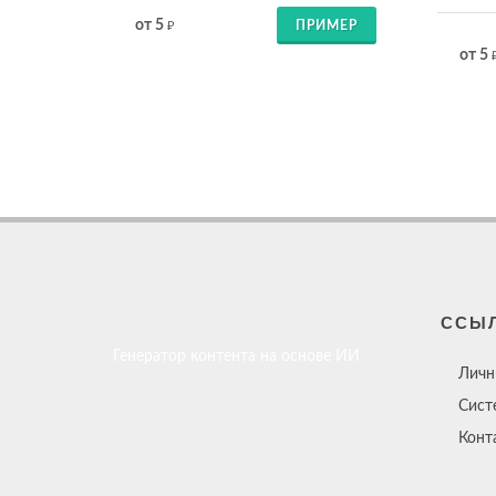
от 5
ПРИМЕР
₽
от 5
ССЫ
Генератор контента на основе ИИ
Личн
Сист
Конт