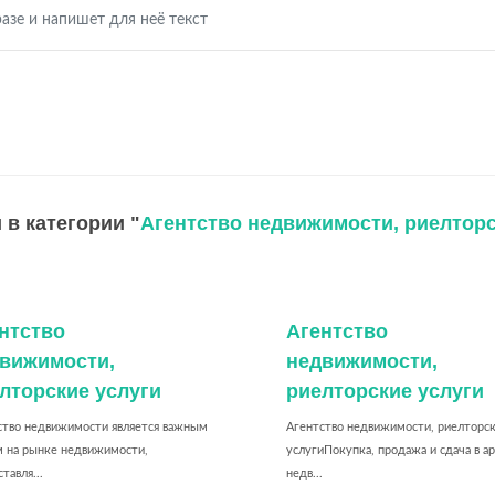
азе и напишет для неё текст
 в категории "
Агентство недвижимости, риелторс
нтство
Агентство
вижимости,
недвижимости,
лторские услуги
риелторские услуги
ство недвижимости является важным
Агентство недвижимости, риелторс
м на рынке недвижимости,
услугиПокупка, продажа и сдача в а
тавля...
недв...