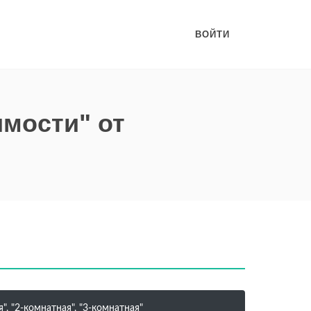
ВОЙТИ
имости" от
, "2-комнатная", "3-комнатная"