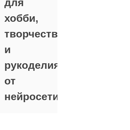
для
хобби,
творчества
и
рукоделия"
от
нейросети