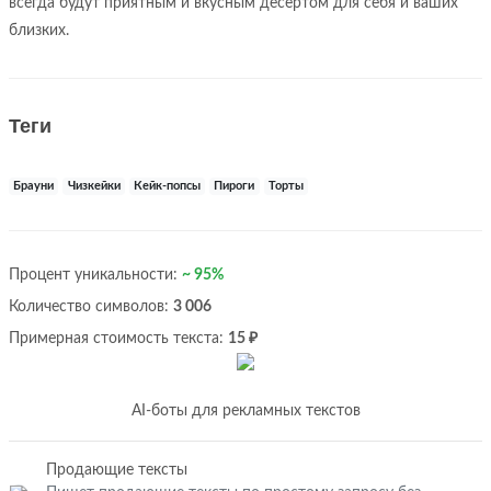
всегда будут приятным и вкусным десертом для себя и ваших
близких.
Теги
Брауни
Чизкейки
Кейк-попсы
Пироги
Торты
Процент уникальности:
~ 95%
Количество символов:
3 006
Примерная стоимость текста:
15 ₽
AI-боты для рекламных текстов
Продающие тексты