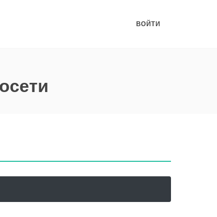
ВОЙТИ
росети