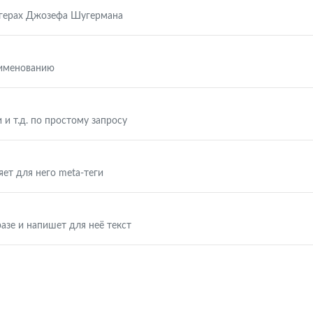
ггерах Джозефа Шугермана
аименованию
 и т.д. по простому запросу
яет для него meta-теги
азе и напишет для неё текст