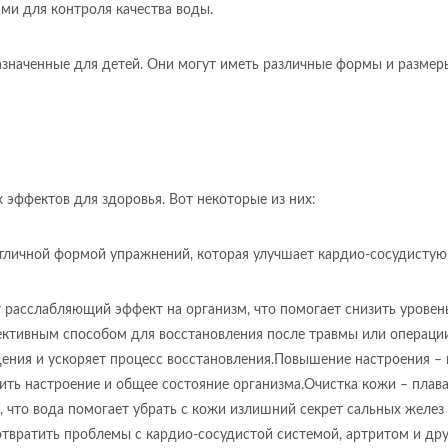
ми для контроля качества воды.
азначенные для детей. Они могут иметь различные формы и размер
эффектов для здоровья. Вот некоторые из них:
тличной формой упражнений, которая улучшает кардио-сосудистую
т расслабляющий эффект на организм, что помогает снизить урове
ктивным способом для восстановления после травмы или операции.
дения и ускоряет процесс восстановления.Повышение настроения –
ить настроение и общее состояние организма.Очистка кожи – плав
м, что вода помогает убрать с кожи излишний секрет сальных желе
отвратить проблемы с кардио-сосудистой системой, артритом и д