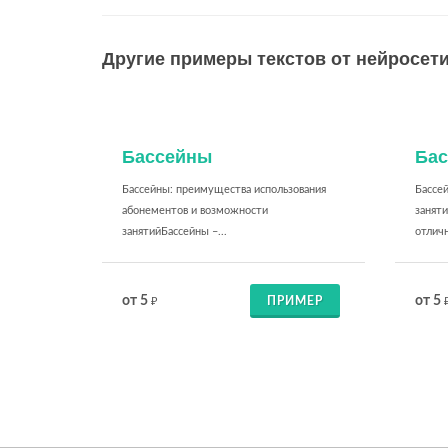
Другие примеры текстов от нейросети
Бассейны
Ба
Бассейны: преимущества использования
Бассей
абонементов и возможности
занят
занятийБассейны –...
отличн
от 5
от 5
ПРИМЕР
₽